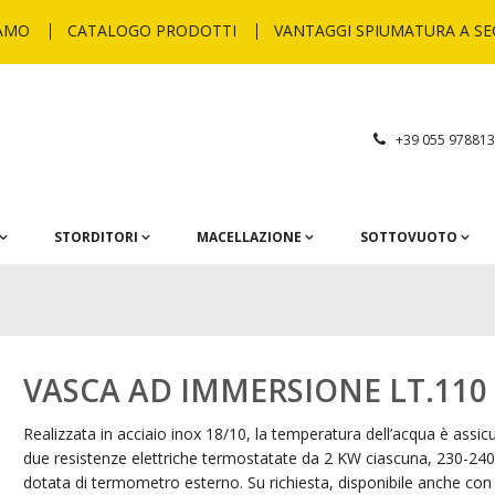
IAMO
CATALOGO PRODOTTI
VANTAGGI SPIUMATURA A S
+39 055 97881
STORDITORI
MACELLAZIONE
SOTTOVUOTO
VASCA AD IMMERSIONE LT.110
Realizzata in acciaio inox 18/10, la temperatura dell’acqua è assic
due resistenze elettriche termostatate da 2 KW ciascuna, 230-240
dotata di termometro esterno. Su richiesta, disponibile anche con