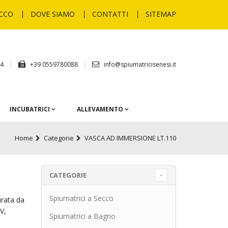
ECCO
DOVE SIAMO
CONTATTI
SITEMAP
34
+39 0559780088
info@spiumatricisenesi.it
INCUBATRICI
ALLEVAMENTO
Home
Categorie
VASCA AD IMMERSIONE LT.110
CATEGORIE
Spiumatrici a Secco
urata da
V,
Spiumatrici a Bagno